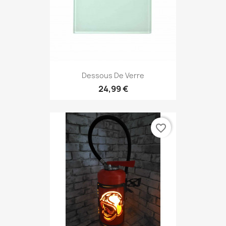
Dessous De Verre
24,99 €
favorite_border