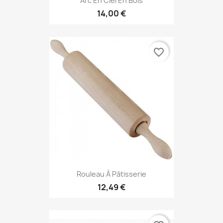
Arc En Ciel En Bois
14,00 €
favorite_border
Rouleau À Pâtisserie
12,49 €