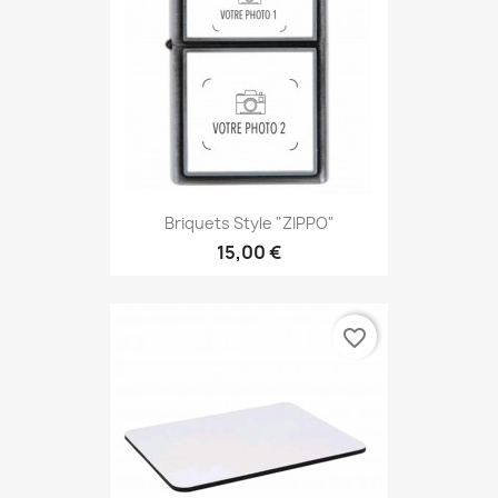
Briquets Style "ZIPPO"
15,00 €
favorite_border