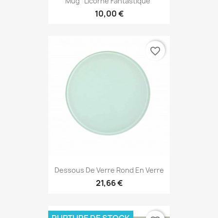
Mug "Licorne Fantastique"
10,00 €
favorite_border
Dessous De Verre Rond En Verre
21,66 €
RUPTURE DE STOCK