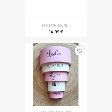
Tapis De Souris...
14,99 €
favorite_border