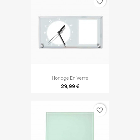
favorite_border
Horloge En Verre
29,99 €
favorite_border