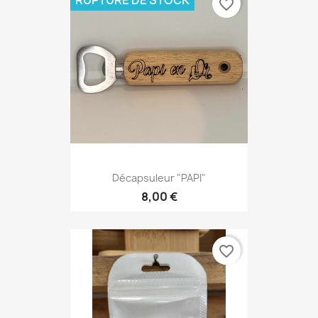
favorite_border
Décapsuleur "PAPI"
8,00 €
favorite_border