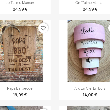
Aperçu rapide
Aperçu rapide


Je T'aime Maman
On T'aime Maman
24,99 €
24,99 €
favorite_border
Aperçu rapide
Aperçu rapide


Papa Barbecue
Arc En Ciel En Bois
19,99 €
14,00 €