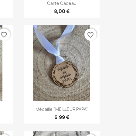
Aperçu rapide

Carte Cadeau
8,00 €
favorite_border
favorite_border
Aperçu rapide

Médaille "MEILLEUR PAPA"
6,99 €