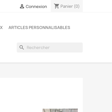
shopping_cart

Panier
(0)
Connexion
UX
ARTICLES PERSONNALISABLES
search