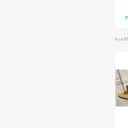
P
Il y a 