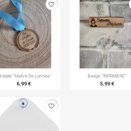
favorite_border
Aperçu rapide
Aperçu rapide


daille "Maître De L'année"
Badge "INFIRMIERE"
6,99 €
5,99 €
favorite_border