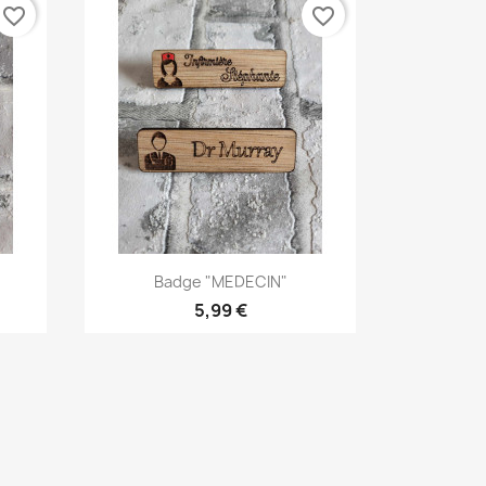
favorite_border
favorite_border
Aperçu rapide

Badge "MEDECIN"
5,99 €