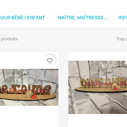
OUR BÉBÉ / ENFANT
MAÎTRE, MAÎTRESSE,...
INF
10 produits.
Trier 
favorite_border