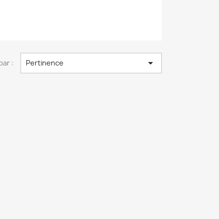

par :
Pertinence