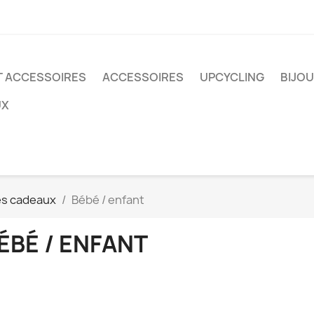
T ACCESSOIRES
ACCESSOIRES
UPCYCLING
BIJO
UX
es cadeaux
Bébé / enfant
ÉBÉ / ENFANT