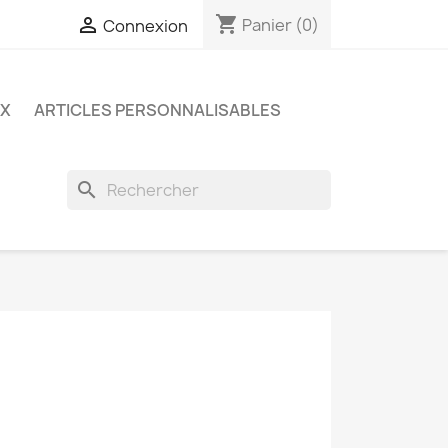
shopping_cart

Panier
(0)
Connexion
UX
ARTICLES PERSONNALISABLES
search