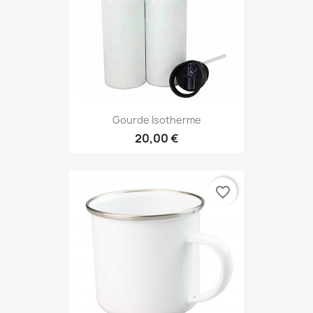
Gourde Isotherme
20,00 €
favorite_border