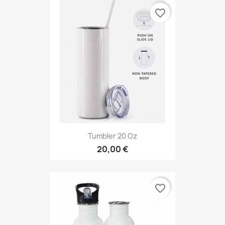
favorite_border
Tumbler 20 Oz
20,00 €
favorite_border