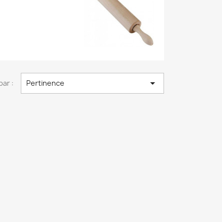

par :
Pertinence