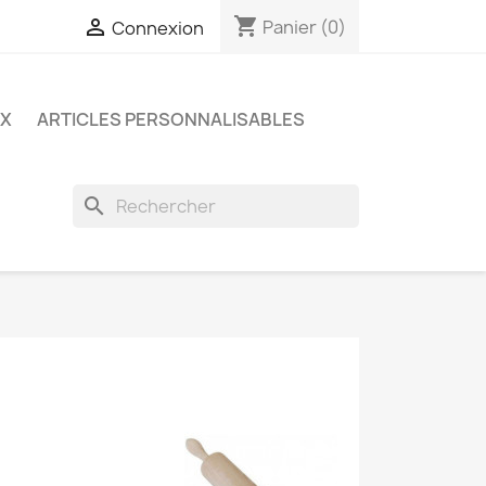
shopping_cart

Panier
(0)
Connexion
UX
ARTICLES PERSONNALISABLES
search