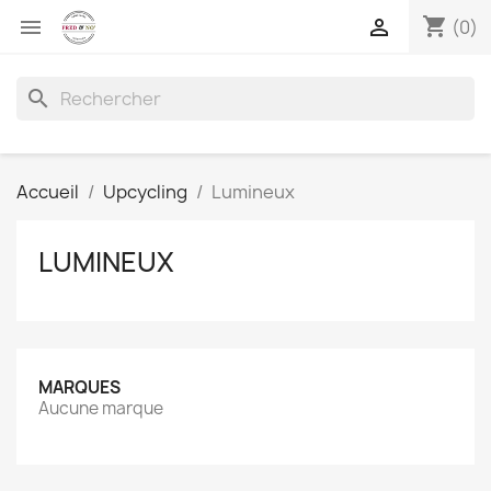
shopping_cart


(0)
search
Accueil
Upcycling
Lumineux
LUMINEUX
MARQUES
Aucune marque