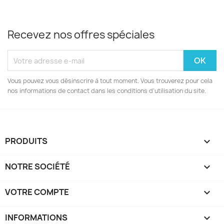
Recevez nos offres spéciales
Vous pouvez vous désinscrire à tout moment. Vous trouverez pour cela
nos informations de contact dans les conditions d'utilisation du site.
PRODUITS

NOTRE SOCIÉTÉ

VOTRE COMPTE

INFORMATIONS
keyboard_arrow_down