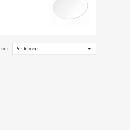

par :
Pertinence