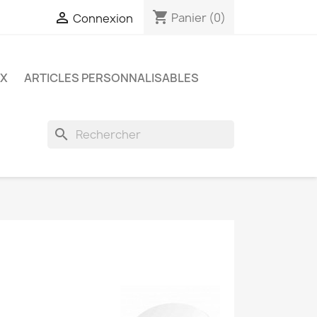
shopping_cart

Panier
(0)
Connexion
UX
ARTICLES PERSONNALISABLES
search