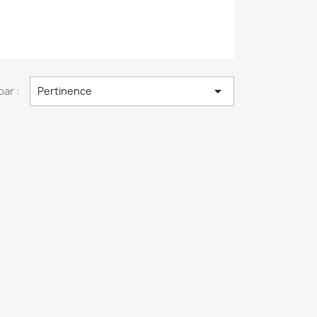

par :
Pertinence