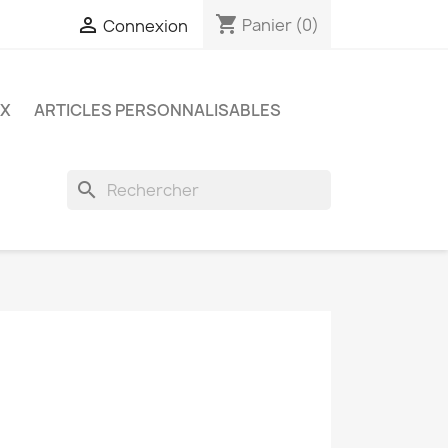
shopping_cart

Panier
(0)
Connexion
UX
ARTICLES PERSONNALISABLES
search