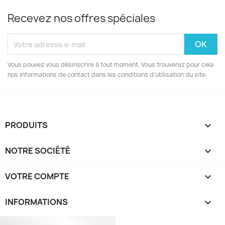
Recevez nos offres spéciales
Vous pouvez vous désinscrire à tout moment. Vous trouverez pour cela
nos informations de contact dans les conditions d'utilisation du site.
PRODUITS

NOTRE SOCIÉTÉ

VOTRE COMPTE

INFORMATIONS
keyboard_arrow_down