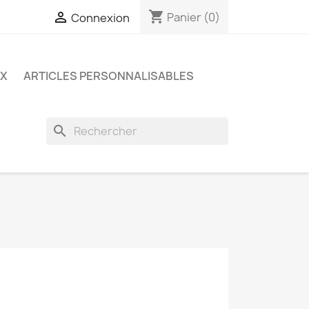
shopping_cart

Panier
(0)
Connexion
UX
ARTICLES PERSONNALISABLES
search