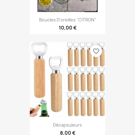
Boucles D'oreilles "CITRON"
10,00 €
favorite_border
Décapsuleurs
8,00 €