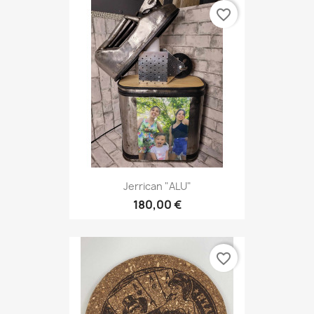
favorite_border
Jerrican "ALU"
180,00 €
favorite_border