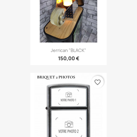
Jerrican "BLACK"
150,00 €
favorite_border