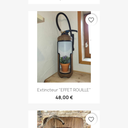
favorite_border
Extincteur "EFFET ROUILLE"
48,00 €
favorite_border