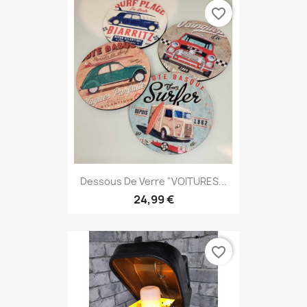
favorite_border
Dessous De Verre "VOITURES...
24,99 €
favorite_border