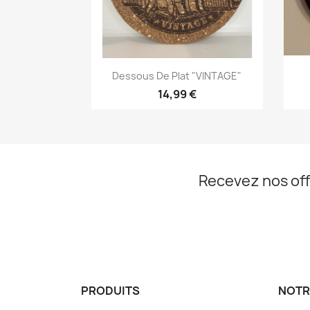
Aperçu rapide

Dessous De Plat "VINTAGE"
14,99 €
Recevez nos off
PRODUITS
NOTR