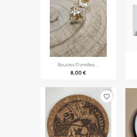
Aperçu rapide

Boucles D'oreilles...
8,00 €
favorite_border