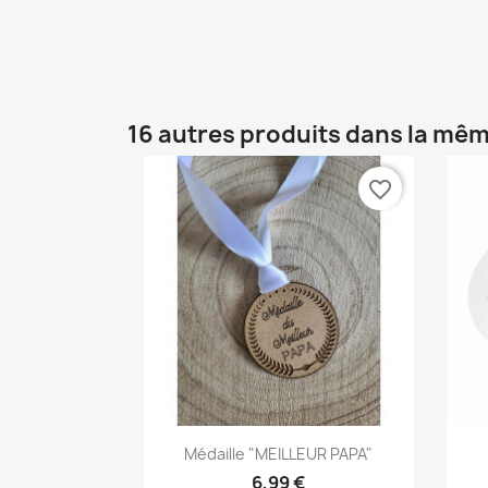
16 autres produits dans la mêm
favorite_border
Aperçu rapide

Médaille "MEILLEUR PAPA"
6,99 €