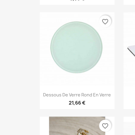
favorite_border
Aperçu rapide

Dessous De Verre Rond En Verre
21,66 €
favorite_border