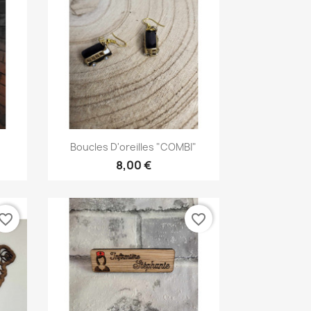
Aperçu rapide

Boucles D'oreilles "COMBI"
8,00 €
vorite_border
favorite_border