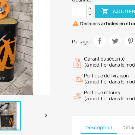

AJOUTER

Derniers articles en sto
Partager
Garanties sécurité
(à modifier dans le mo
Politique de livraison
(à modifier dans le mo
Politique retours
(à modifier dans le mo

Description
Détai