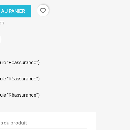
favorite_border
 AU PANIER
ck
dule "Réassurance")
dule "Réassurance")
dule "Réassurance")
ls du produit