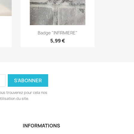
Aperçu rapide

Badge "INFIRMIERE"
5,99 €
ous trouverez pour cela nos
ilisation du site.
INFORMATIONS