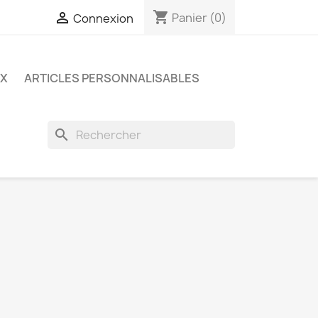
shopping_cart

Panier
(0)
Connexion
UX
ARTICLES PERSONNALISABLES
search