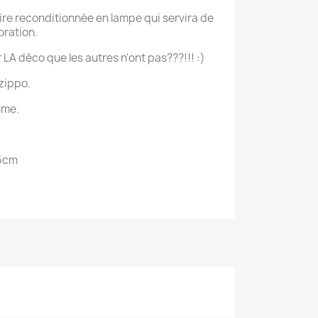
aire reconditionnée en lampe qui servira de
oration.
 LA déco que les autres n'ont pas???!!! :)
 zippo.
mme.
16cm