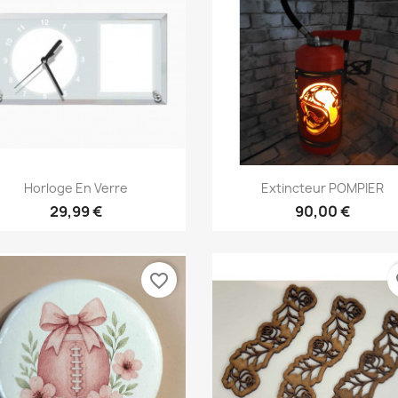
Aperçu rapide
Aperçu rapide


Horloge En Verre
Extincteur POMPIER
29,99 €
90,00 €
favorite_border
fa