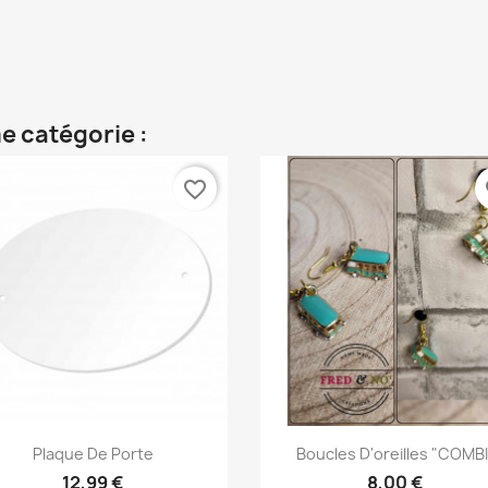
e catégorie :
favorite_border
fa
Aperçu rapide
Aperçu rapide


Plaque De Porte
Boucles D'oreilles "COMBI
12,99 €
8,00 €