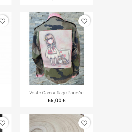
vorite_border
favorite_border
Aperçu rapide

Veste Camouflage Poupée
65,00 €
vorite_border
favorite_border