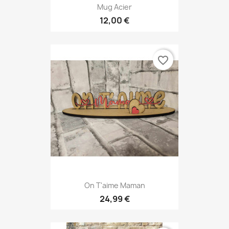
Mug Acier
12,00 €
favorite_border
On T'aime Maman
24,99 €