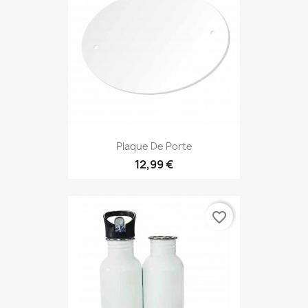
Plaque De Porte
12,99 €
favorite_border