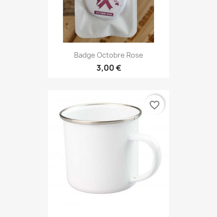
Badge Octobre Rose
3,00 €
favorite_border