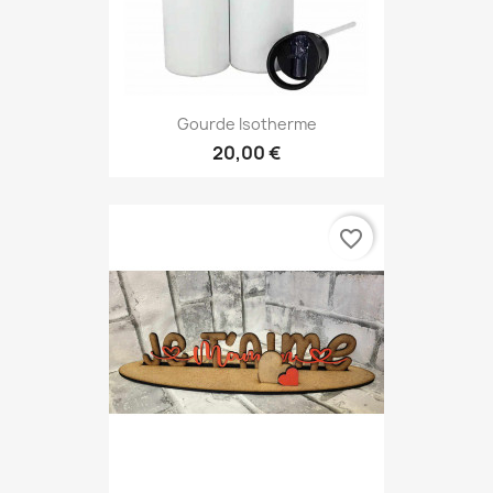
Gourde Isotherme
20,00 €
favorite_border