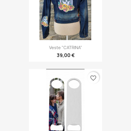
Veste "CATRINA"
39,00 €
favorite_border