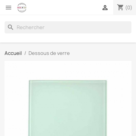
shopping_cart


(0)
search
Accueil
Dessous de verre