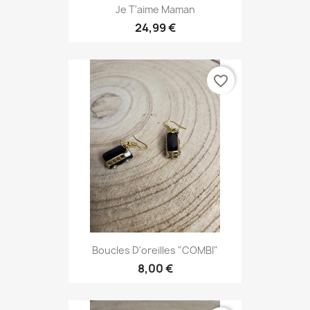
Je T'aime Maman
24,99 €
favorite_border
Boucles D'oreilles "COMBI"
8,00 €