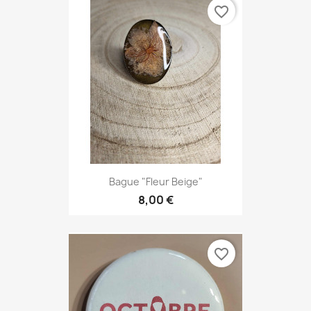
favorite_border
Bague "Fleur Beige"
8,00 €
favorite_border