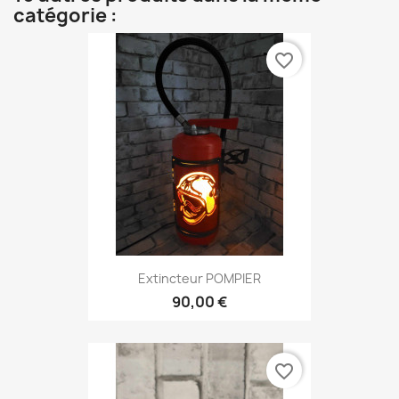
catégorie :
favorite_border
Extincteur POMPIER
90,00 €
favorite_border