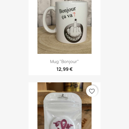
Mug "Bonjour"
12,99 €
favorite_border