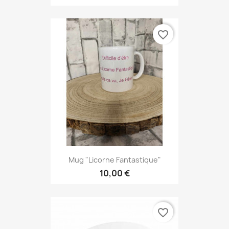
favorite_border
Mug "Licorne Fantastique"
10,00 €
favorite_border