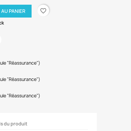
favorite_border
 AU PANIER
ck
dule "Réassurance")
dule "Réassurance")
dule "Réassurance")
ls du produit