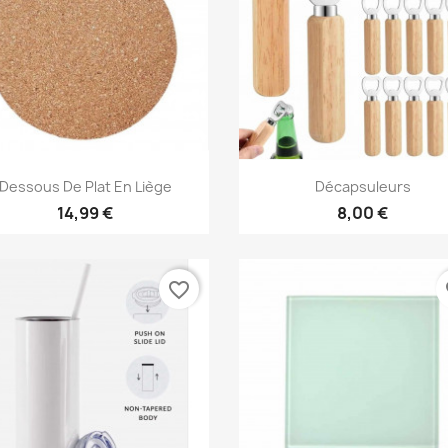
Aperçu rapide
Aperçu rapide


Dessous De Plat En Liège
Décapsuleurs
14,99 €
8,00 €
favorite_border
fa