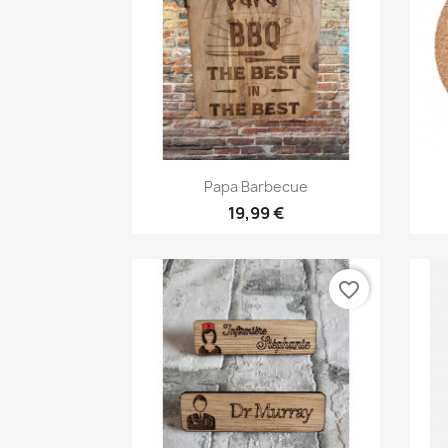
Aperçu rapide

Papa Barbecue
19,99 €
favorite_border