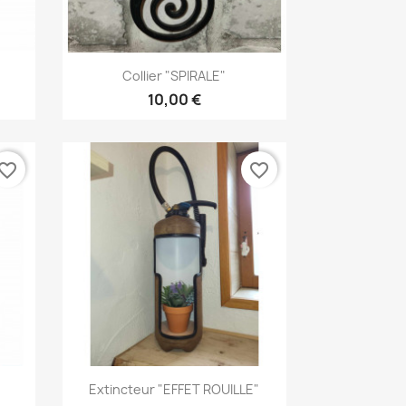
Aperçu rapide

Collier "SPIRALE"
10,00 €
vorite_border
favorite_border
Aperçu rapide

Extincteur "EFFET ROUILLE"