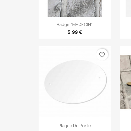
Aperçu rapide

Badge "MEDECIN"
5,99 €
favorite_border
Aperçu rapide

Plaque De Porte