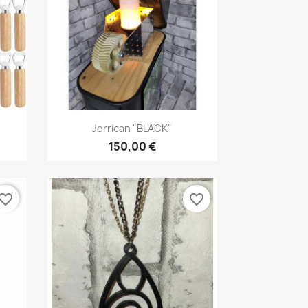
Aperçu rapide

Jerrican "BLACK"
150,00 €
vorite_border
favorite_border