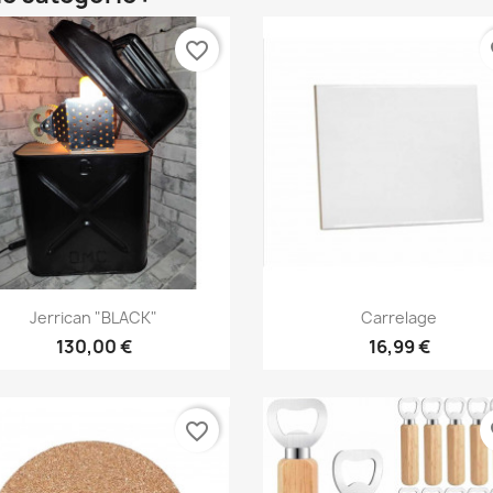
favorite_border
fa
Aperçu rapide
Aperçu rapide


Jerrican "BLACK"
Carrelage
130,00 €
16,99 €
favorite_border
fa