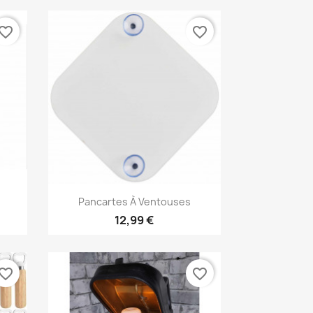
vorite_border
favorite_border
Aperçu rapide

Pancartes À Ventouses
12,99 €
vorite_border
favorite_border