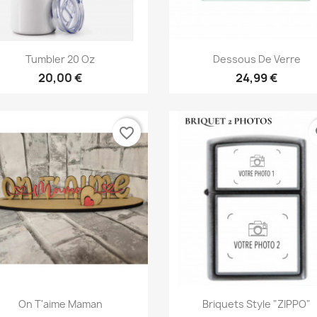
Aperçu rapide
Aperçu rapide


Tumbler 20 Oz
Dessous De Verre
20,00 €
24,99 €
favorite_border
fa
Aperçu rapide
Aperçu rapide


On T'aime Maman
Briquets Style "ZIPPO"