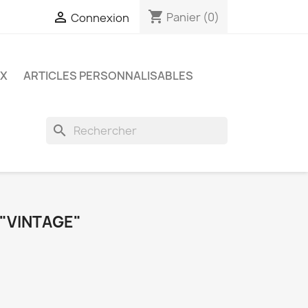
shopping_cart

Panier
(0)
Connexion
UX
ARTICLES PERSONNALISABLES
search
 "VINTAGE"