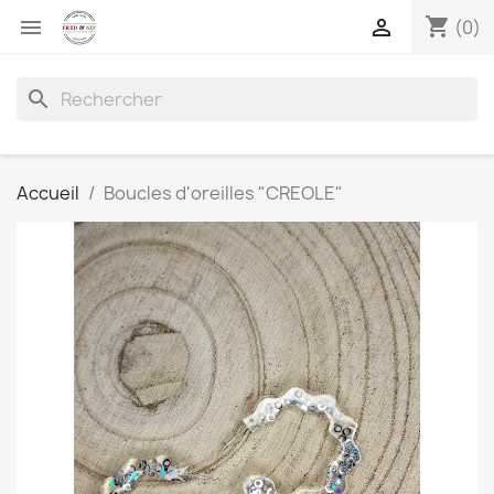
shopping_cart


(0)
search
Accueil
Boucles d'oreilles "CREOLE"