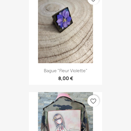
Bague "Fleur Violette"
8,00 €
favorite_border