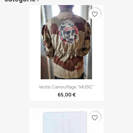
favorite_border
Veste Camouflage "MUSIC"
65,00 €
favorite_border