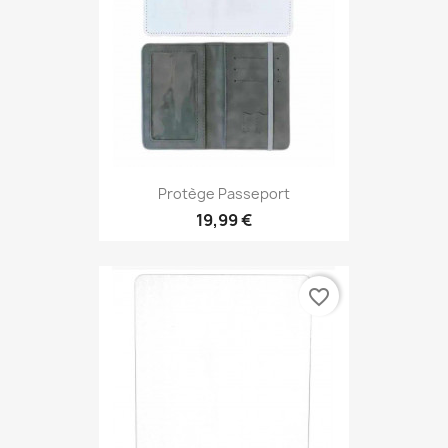
Protège Passeport
19,99 €
favorite_border