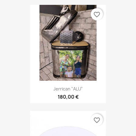
favorite_border
Jerrican "ALU"
180,00 €
favorite_border