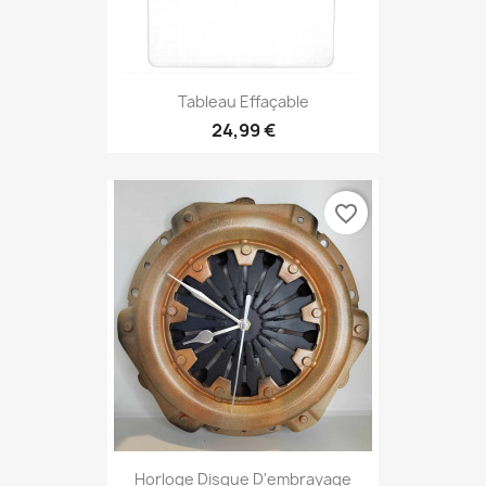
Tableau Effaçable
24,99 €
favorite_border
Horloge Disque D'embrayage