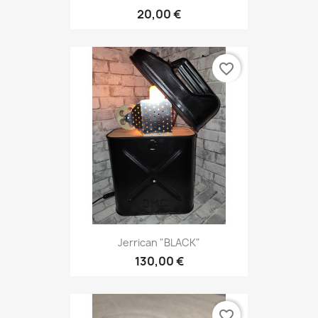
20,00 €
favorite_border
Jerrican "BLACK"
130,00 €
favorite_border