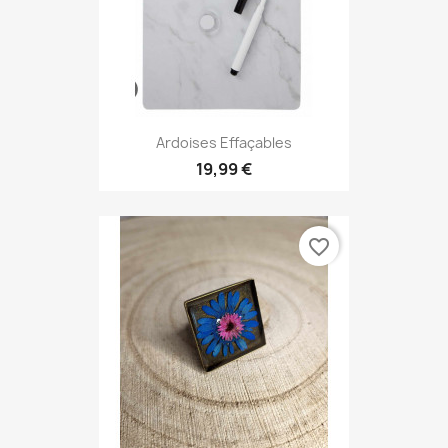
Ardoises Effaçables
19,99 €
favorite_border