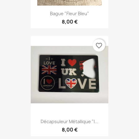
Bague "Fleur Bleu"
8,00 €
favorite_border
Décapsuleur Métallique "I...
8,00 €