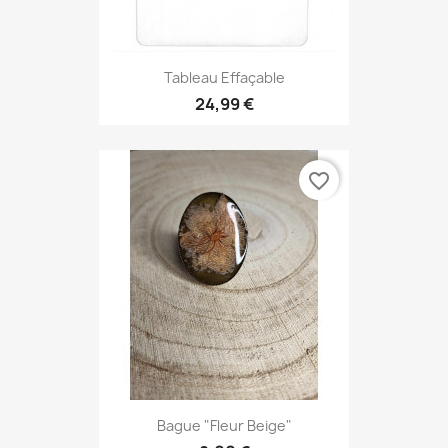
Tableau Effaçable
24,99 €
favorite_border
Bague "Fleur Beige"