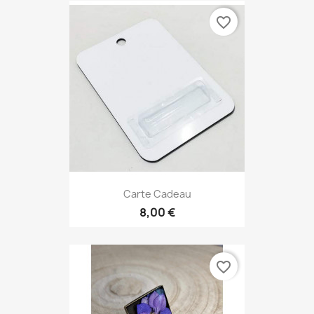
favorite_border
Carte Cadeau
8,00 €
favorite_border