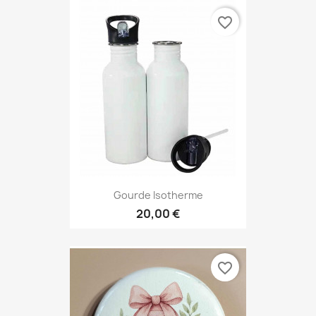
favorite_border
Gourde Isotherme
20,00 €
favorite_border