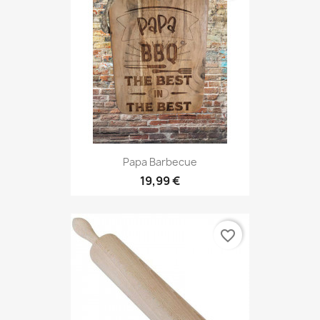
Papa Barbecue
19,99 €
favorite_border