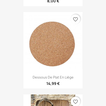
8,00 €
favorite_border
Dessous De Plat En Liège
14,99 €
favorite_border