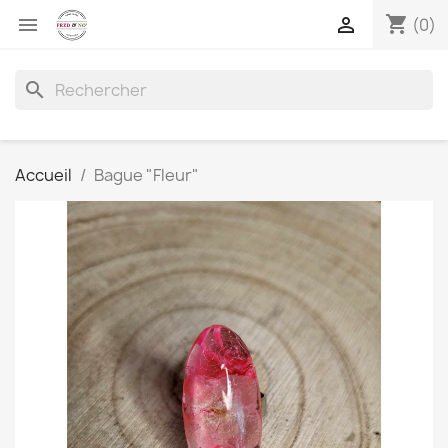
shopping_cart


(0)
search
Accueil
Bague "Fleur"