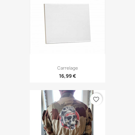
Carrelage
16,99 €
favorite_border