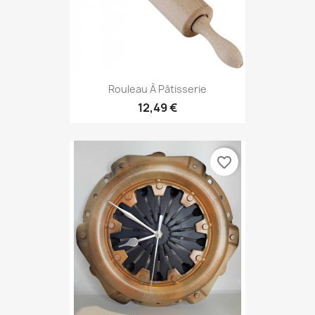
Rouleau À Pâtisserie
12,49 €
favorite_border