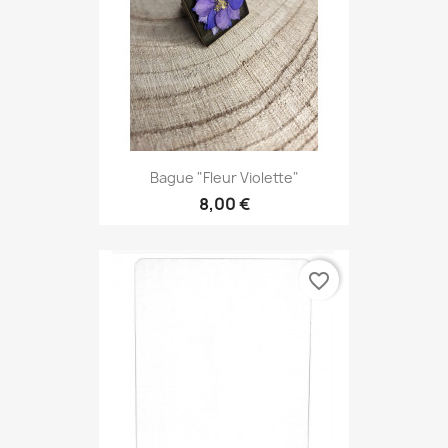
Bague "Fleur Violette"
8,00 €
favorite_border