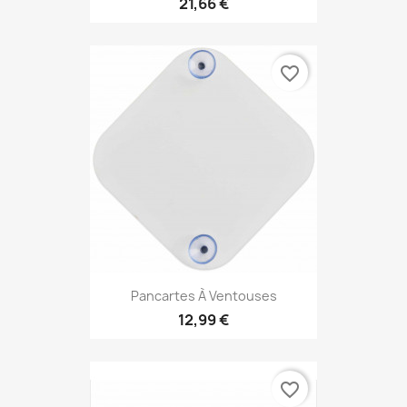
21,66 €
favorite_border
Pancartes À Ventouses
12,99 €
favorite_border