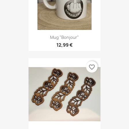
Mug "Bonjour"
12,99 €
favorite_border