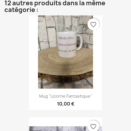
12 autres produits dans la même
catégorie :
favorite_border
Mug "Licorne Fantastique"
10,00 €
favorite_border