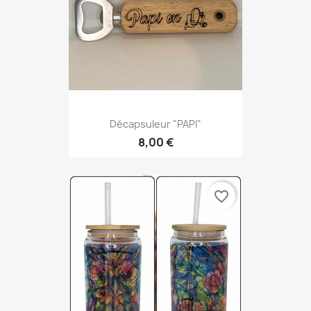
Décapsuleur "PAPI"
8,00 €
favorite_border