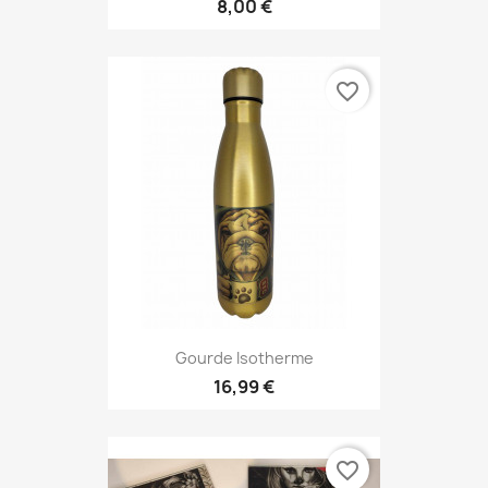
8,00 €
favorite_border
Gourde Isotherme
16,99 €
favorite_border