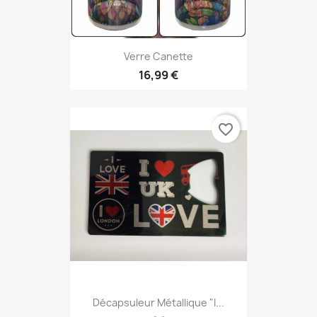
Verre Canette
16,99 €
favorite_border
Décapsuleur Métallique "I...