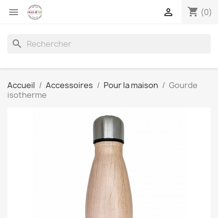
shopping_cart


(0)
search
Accueil
Accessoires
Pour la maison
Gourde
isotherme