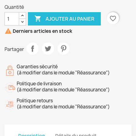
Quantité

favorite_border
AJOUTER AU PANIER

Derniers articles en stock
Partager
Garanties sécurité
(à modifier dans le module "Réassurance")
Politique de livraison
(à modifier dans le module "Réassurance")
Politique retours
(à modifier dans le module "Réassurance")
Description
Détails du produit